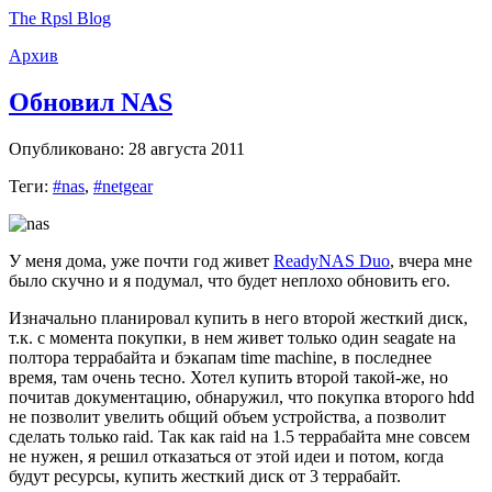
The Rpsl Blog
Архив
Обновил NAS
Опубликовано: 28 августа 2011
Теги:
#nas
,
#netgear
У меня дома, уже почти год живет
ReadyNAS Duo
, вчера мне
было скучно и я подумал, что будет неплохо обновить его.
Изначально планировал купить в него второй жесткий диск,
т.к. с момента покупки, в нем живет только один seagate на
полтора террабайта и бэкапам time machine, в последнее
время, там очень тесно. Хотел купить второй такой-же, но
почитав документацию, обнаружил, что покупка второго hdd
не позволит увелить общий объем устройства, а позволит
сделать только raid. Так как raid на 1.5 террабайта мне совсем
не нужен, я решил отказаться от этой идеи и потом, когда
будут ресурсы, купить жесткий диск от 3 террабайт.