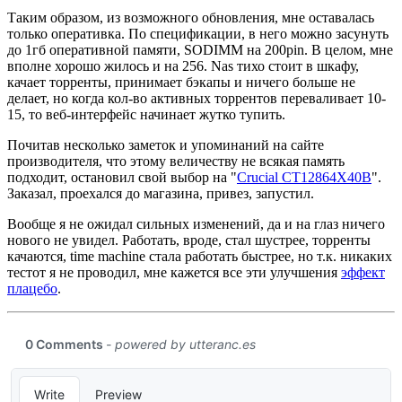
Таким образом, из возможного обновления, мне оставалась
только оперативка. По спецификации, в него можно засунуть
до 1гб оперативной памяти, SODIMM на 200pin. В целом, мне
вполне хорошо жилось и на 256. Nas тихо стоит в шкафу,
качает торренты, принимает бэкапы и ничего больше не
делает, но когда кол-во активных торрентов переваливает 10-
15, то веб-интерфейс начинает жутко тупить.
Почитав несколько заметок и упоминаний на сайте
производителя, что этому величеству не всякая память
подходит, остановил свой выбор на "
Crucial CT12864X40B
".
Заказал, проехался до магазина, привез, запустил.
Вообще я не ожидал сильных изменений, да и на глаз ничего
нового не увидел. Работать, вроде, стал шустрее, торренты
качаются, time machine стала работать быстрее, но т.к. никаких
тестот я не проводил, мне кажется все эти улучшения
эффект
плацебо
.