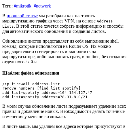
Теги:
#mikrotik
,
#network
В
прошлой статье
мы разобрали как настроить
маршрутизацию трафика через VPN, на основе
Address
. В этой статье хочется собрать информацию и способы
Lists
для автоматического обновления и создания листов.
Обновление листов представляет из себя выполнение shell
команд, которые исполняются на Router OS. Их можно
предварительно сгенерировать и выполнить на
маршрутизаторе, либо выполнять сразу, в runtime, без создания
отдельного файла.
Шаблон файла обновления
/ip firewall address-list

remove numbers=[find list=spotify]

add list=spotify address=104.154.127.47

В моем случае обновление листа подразумевает удаление всех
правил и добавление новых. Необходимости делать точечные
изменения у меня не возникало.
В листе выше, мы удаляем все адреса которые присутствуют в