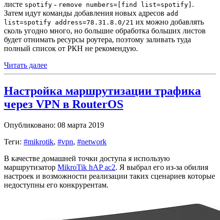
листе
-
.
spotify
remove numbers=[find list=spotify]
Затем идут команды добавления новых адресов
add
их можно добавлять
list=spotify address=78.31.8.0/21
сколь угодно много, но большие обработка больших листов
будет отнимать ресурсы роутера, поэтому заливать туда
полный список от РКН не рекомендую.
Читать далее
Настройка маршрутизации трафика
через VPN в RouterOS
Опубликовано: 08 марта 2019
Теги:
#mikrotik
,
#vpn
,
#network
В качестве домашней точки доступа я использую
маршрутизатор
MikroTik hAP ac2
. Я выбрал его из-за обилия
настроек и возможности реализации таких сценариев которые
недоступны его конкрурентам.