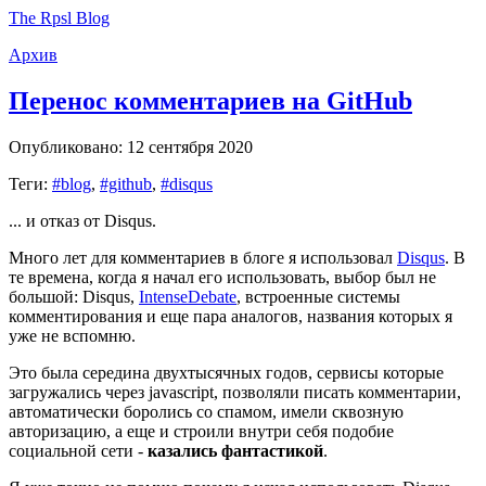
The Rpsl Blog
Архив
Перенос комментариев на GitHub
Опубликовано: 12 сентября 2020
Теги:
#blog
,
#github
,
#disqus
... и отказ от Disqus.
Много лет для комментариев в блоге я использовал
Disqus
. В
те времена, когда я начал его использовать, выбор был не
большой: Disqus,
IntenseDebate
, встроенные системы
комментирования и еще пара аналогов, названия которых я
уже не вспомню.
Это была середина двухтысячных годов, сервисы которые
загружались через javascript, позволяли писать комментарии,
автоматически боролись со спамом, имели сквозную
авторизацию, а еще и строили внутри себя подобие
социальной сети -
казались фантастикой
.