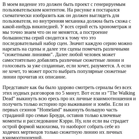
В моем видение это должен быть проект с генерируемым
пользовательским контентом. На рисунке я постарался
схематически изобразить как он должен выглядеть для
пользователя, но внутренняя механика должна быть схожа с
какой-нибудь википедией. У всех серий есть хронометраж и
мы точно знаем что он не меняется, а построение
большинства серий сводится к тому что это
последовательный набор сцен. Значит каждую серию можно
нарезать на сцены и далее эти сцены помечать различными
"сюжетными линиями". Далее любой человек может
самостоятельно добавлять различные сюжетные линии и
голосовать за уже созданные, если хочет, разумеется. А если
не хочет, то может просто выбрать популярные сюжетные
линии прочитав их описание.
Представьте как бы было здорово смотреть сериалы без всех
этих нудных разговоров по 5 минут. Вот если из "The Walking
Dead" выкинуть всю ересь про их личные взаимоотношения и
получить только историю про выживание и зомби. Если из
первых сезонов "Homeland" выкинуть большую часть
страданий про семью Броуди, оставив только ключевые
моменты и расследование Кэрри. Ну, или если вы страдает
острой формой мазохизма, то наоборот собрать себе из
ходячих мертвецов только сюжетную линию их личных
взаимоотношений.