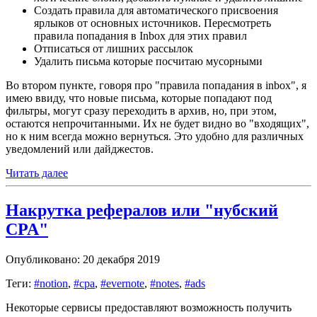
Создать правила для автоматического присвоения
ярлыков от основных источников. Пересмотреть
правила попадания в Inbox для этих правил
Отписаться от лишних рассылок
Удалить письма которые посчитаю мусорными
Во втором пункте, говоря про "правила попадания в inbox", я
имею ввиду, что новые письма, которые попадают под
фильтры, могут сразу переходить в архив, но, при этом,
остаются непрочитанными. Их не будет видно во "входящих",
но к ним всегда можно вернуться. Это удобно для различных
уведомлений или дайджестов.
Читать далее
Накрутка рефералов или "нубский
CPA"
Опубликовано: 20 декабря 2019
Теги:
#notion
,
#cpa
,
#evernote
,
#notes
,
#ads
Некоторые сервисы предоставляют возможность получить