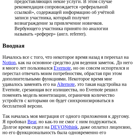
предоставляющих некие услуги. В этом случае
рекомендация сопровождается «реферальной
ссылкой», содержащей информацию об учётной
записи участника, который получит
вознаграждение за привлечение новичков.
Вербующего участника принято по аналогии
называть «реферер» (англ. referrer).
Вводная
Началось все с того, что некоторое время назад я переехал на
Notion
, как на основное средство для ведения заметок. До него
я много лет пользовался
Evernote
, но он совсем испортился и
перестал отвечать моим потребностям, обрастая при этом
дополнительными функциями. Некоторое время мне
удавалось заменять его на
Alternote
, это такая надстройка на
Evernote, срезающая все излишества, но Evernote решил
поменять модель монетизации, ограничив количество
устройств с которыми он будет синхронизироваться в
бесплатной версии.
Так началась моя миграция от одного приложения к другому.
Я пробовал
Bear
, но как-то не смог с ним подружиться.
Долгое время сидел на
DEVONthink
, даже оплатил лицензию,
но его функциональность была одновременно его